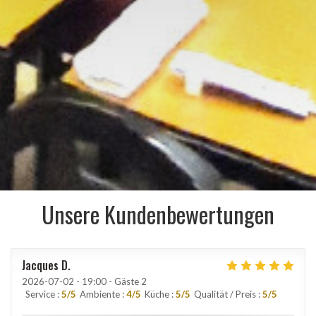
Unsere Kundenbewertungen
Jacques
D
2026-07-02
- 19:00 - Gäste 2
Service
:
5
/5
Ambiente
:
4
/5
Küche
:
5
/5
Qualität / Preis
:
5
/5