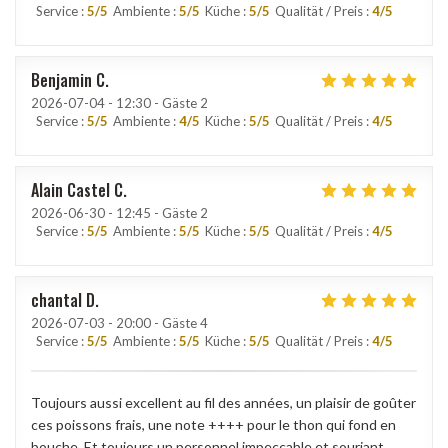
Service
:
5
/5
Ambiente
:
5
/5
Küche
:
5
/5
Qualität / Preis
:
4
/5
Benjamin
C
2026-07-04
- 12:30 - Gäste 2
Service
:
5
/5
Ambiente
:
4
/5
Küche
:
5
/5
Qualität / Preis
:
4
/5
Alain Castel
C
2026-06-30
- 12:45 - Gäste 2
Service
:
5
/5
Ambiente
:
5
/5
Küche
:
5
/5
Qualität / Preis
:
4
/5
chantal
D
2026-07-03
- 20:00 - Gäste 4
Service
:
5
/5
Ambiente
:
5
/5
Küche
:
5
/5
Qualität / Preis
:
4
/5
Toujours aussi excellent au fil des années, un plaisir de goûter
ces poissons frais, une note ++++ pour le thon qui fond en
bouche. Et toujours un personnel impeccable et souriant.