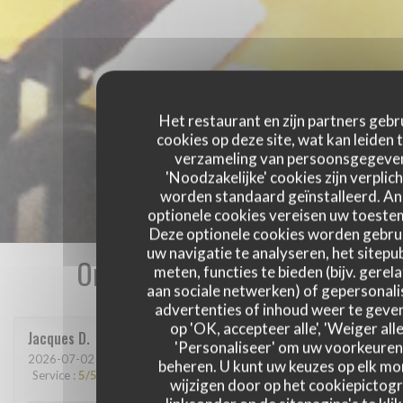
Het restaurant en zijn partners gebr
cookies op deze site, wat kan leiden 
verzameling van persoonsgegeve
'Noodzakelijke' cookies zijn verplich
worden standaard geïnstalleerd. A
optionele cookies vereisen uw toest
Deze optionele cookies worden gebru
uw navigatie te analyseren, het sitepub
Onze gastbeoordelingen
meten, functies te bieden (bijv. gerel
aan sociale netwerken) of gepersonal
advertenties of inhoud weer te geven
op 'OK, accepteer alle', 'Weiger alle
Jacques
D
'Personaliseer' om uw voorkeuren
2026-07-02
- 19:00 - Gasten 2
beheren. U kunt uw keuzes op elk m
Service
:
5
/5
Atmosfeer
:
4
/5
Keuken
:
5
/5
Kwaliteit / Prijs
:
5
/5
wijzigen door op het cookiepictog