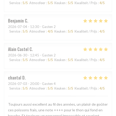
Service
:
5
/5
Atmosfeer
:
5
/5
Keuken
:
5
/5
Kwaliteit / Prijs
:
4
/5
Benjamin
C
2026-07-04
- 12:30 - Gasten 2
Service
:
5
/5
Atmosfeer
:
4
/5
Keuken
:
5
/5
Kwaliteit / Prijs
:
4
/5
Alain Castel
C
2026-06-30
- 12:45 - Gasten 2
Service
:
5
/5
Atmosfeer
:
5
/5
Keuken
:
5
/5
Kwaliteit / Prijs
:
4
/5
chantal
D
2026-07-03
- 20:00 - Gasten 4
Service
:
5
/5
Atmosfeer
:
5
/5
Keuken
:
5
/5
Kwaliteit / Prijs
:
4
/5
Toujours aussi excellent au fil des années, un plaisir de goûter
ces poissons frais, une note ++++ pour le thon qui fond en
bouche. Et toujours un personnel impeccable et souriant.