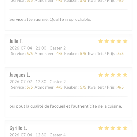
Service
:
5
/5
Atmosfeer
:
4
/5
Keuken
:
5
/5
Kwaliteit / Prijs
:
4
/5
Service attentionné. Qualité irréprochable.
Julie
F
2026-07-04
- 21:00 - Gasten 2
Service
:
5
/5
Atmosfeer
:
4
/5
Keuken
:
5
/5
Kwaliteit / Prijs
:
5
/5
Jacques
L
2026-07-07
- 12:30 - Gasten 2
Service
:
5
/5
Atmosfeer
:
4
/5
Keuken
:
5
/5
Kwaliteit / Prijs
:
4
/5
oui pout la qualité de l'accueil et l'authenticité de la cuisine.
Cyrille
E
2026-07-04
- 12:30 - Gasten 4