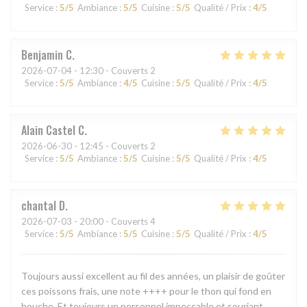
Service
:
5
/5
Ambiance
:
5
/5
Cuisine
:
5
/5
Qualité / Prix
:
4
/5
Benjamin
C
2026-07-04
- 12:30 - Couverts 2
Service
:
5
/5
Ambiance
:
4
/5
Cuisine
:
5
/5
Qualité / Prix
:
4
/5
Alain Castel
C
2026-06-30
- 12:45 - Couverts 2
Service
:
5
/5
Ambiance
:
5
/5
Cuisine
:
5
/5
Qualité / Prix
:
4
/5
chantal
D
2026-07-03
- 20:00 - Couverts 4
Service
:
5
/5
Ambiance
:
5
/5
Cuisine
:
5
/5
Qualité / Prix
:
4
/5
Toujours aussi excellent au fil des années, un plaisir de goûter
ces poissons frais, une note ++++ pour le thon qui fond en
bouche. Et toujours un personnel impeccable et souriant.