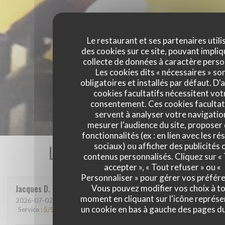
Le restaurant et ses partenaires utili
des cookies sur ce site, pouvant impliq
collecte de données à caractère perso
Les cookies dits « nécessaires » so
obligatoires et installés par défaut. D'
cookies facultatifs nécessitent vot
consentement. Ces cookies facultat
servent à analyser votre navigatio
mesurer l'audience du site, proposer
fonctionnalités (ex : en lien avec les r
Les avis de nos clients
sociaux) ou afficher des publicités 
contenus personnalisés. Cliquez sur «
accepter », « Tout refuser » ou «
Personnaliser » pour gérer vos préfér
Jacques
D
Vous pouvez modifier vos choix à t
moment en cliquant sur l'icône représ
2026-07-02
- 19:00 - Couverts 2
un cookie en bas à gauche des pages du
Service
:
5
/5
Ambiance
:
4
/5
Cuisine
:
5
/5
Qualité / Prix
:
5
/5