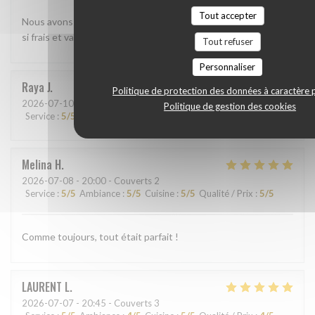
Tout accepter
Nous avons beaucoup aimé le shashimi Akasaka. Les poissons
si frais et variés étaient absolument délicieux
Tout refuser
Personnaliser
Raya
J
Politique de protection des données à caractère 
2026-07-10
- 13:45 - Couverts 2
Politique de gestion des cookies
Service
:
5
/5
Ambiance
:
5
/5
Cuisine
:
5
/5
Qualité / Prix
:
5
/5
Melina
H
2026-07-08
- 20:00 - Couverts 2
Service
:
5
/5
Ambiance
:
5
/5
Cuisine
:
5
/5
Qualité / Prix
:
5
/5
Comme toujours, tout était parfait !
LAURENT
L
2026-07-07
- 20:45 - Couverts 3