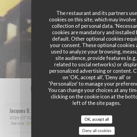
The restaurant and its partners us
cookies on this site, which may involve
collection of personal data. 'Necessa
cookies are mandatory and installed 
default. Other optional cookies requi
your consent. These optional cookies 
used to analyze your browsing, meas
site audience, provide features (e.g.
related to social networks) or displ
personalized advertising or content. C
on 'OK, accept all', 'Deny all' or
'Personalize' to manage your preferen
Our customer ratings
You can change your choices at any tim
clicking on the cookie icon at the bot
left of the site pages.
Jacques
D
2026-07-02
- 19:00 - Guests 2
OK, accept all
Service
:
5
/5
Ambiance
:
4
/5
Food
:
5
/5
Value
:
5
/5
Deny all cookies