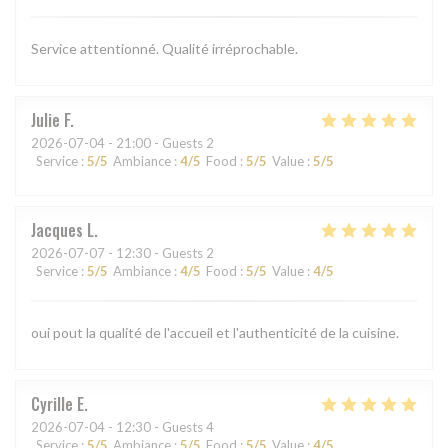
Service attentionné. Qualité irréprochable.
Julie
F
2026-07-04
- 21:00 - Guests 2
Service
:
5
/5
Ambiance
:
4
/5
Food
:
5
/5
Value
:
5
/5
Jacques
L
2026-07-07
- 12:30 - Guests 2
Service
:
5
/5
Ambiance
:
4
/5
Food
:
5
/5
Value
:
4
/5
oui pout la qualité de l'accueil et l'authenticité de la cuisine.
Cyrille
E
2026-07-04
- 12:30 - Guests 4
Service
:
5
/5
Ambiance
:
5
/5
Food
:
5
/5
Value
:
4
/5