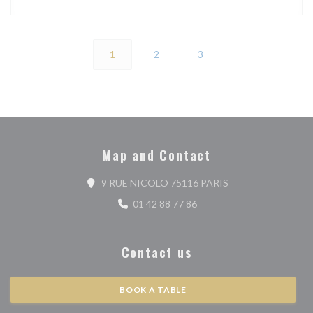
1
2
3
Map and Contact
((opens in a new wi
9 RUE NICOLO 75116 PARIS
01 42 88 77 86
Contact us
BOOK A TABLE