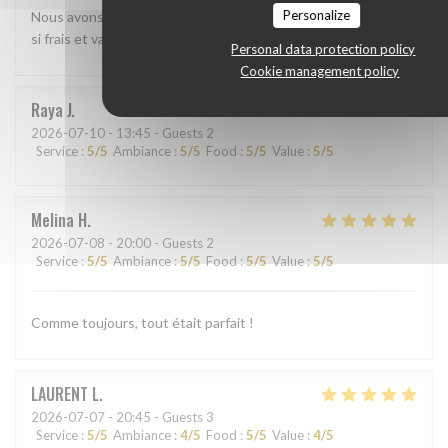
Personalize
Nous avons beaucoup aimé le shashimi Akasaka. Les poissons
si frais et variés étaient absolument délicieux
Personal data protection policy
Cookie management policy
Raya
J
2026-07-10
- 13:45 - Guests 2
Service
:
5
/5
Ambiance
:
5
/5
Food
:
5
/5
Value
:
5
/5
Melina
H
2026-07-08
- 20:00 - Guests 2
Service
:
5
/5
Ambiance
:
5
/5
Food
:
5
/5
Value
:
5
/5
Comme toujours, tout était parfait !
LAURENT
L
2026-07-07
- 20:45 - Guests 3
Service
:
5
/5
Ambiance
:
4
/5
Food
:
5
/5
Value
:
4
/5