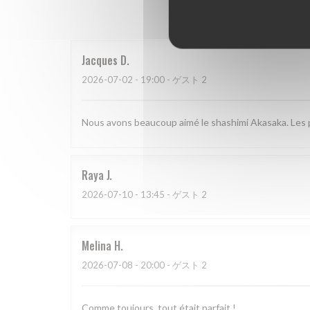
Jacques
D
2026-07-02
- 19:00 - ゲスト 2
Nous avons beaucoup aimé le shashimi Akasaka. Les po
Raya
J
2026-07-10
- 13:45 - ゲスト 2
Melina
H
2026-07-08
- 20:00 - ゲスト 2
Comme toujours, tout était parfait !