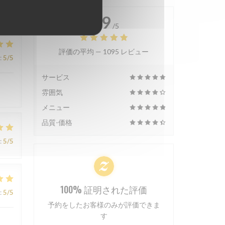
4.9
/5
評価の平均 —
1095 レビュー
:
5
/5
サービス
雰囲気
メニュー
品質-価格
:
5
/5
100% 証明された評価
:
5
/5
予約をしたお客様のみが評価できま
す