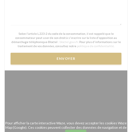
Selon l'article L.223-2 du code de la consommation, il est rappelé que le
consommateur peut user de son droit à s'inscrire sur la liste d'opposition au
démarchage téléphonique Bloctel :
bloctel.gouv.fr
. Pour plus d'informations sur le
traitement de vos données, consultez notre
politique de confidentialité
.
Pour afficher la carte interactive Waze, vous devez accepter les cookies Waze
Map (Google). Ces cookies peuvent collecter des données de navigation et de