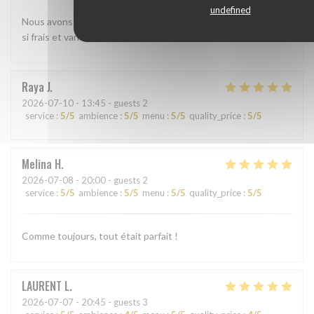
undefined
Nous avons beaucoup aimé le shashimi Akasaka. Les poissons
si frais et variés étaient absolument délicieux
Raya
J
2026-07-10
- 13:45 - guests 2
service
:
5
/5
ambience
:
5
/5
menu
:
5
/5
quality_price
:
5
/5
Melina
H
2026-07-08
- 20:00 - guests 2
service
:
5
/5
ambience
:
5
/5
menu
:
5
/5
quality_price
:
5
/5
Comme toujours, tout était parfait !
LAURENT
L
2026-07-07
- 20:45 - guests 3