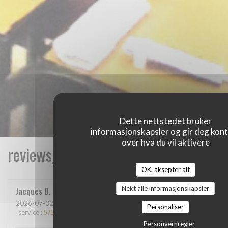
Dette nettstedet bruker
informasjonskapsler og gir deg kont
over hva du vil aktivere
reviews_from_our_clients_following_
OK, aksepter alt
Nekt alle informasjonskapsler
Jacques
D
2026-07-02
- 19:00 - guests 2
Personaliser
service
:
5
/5
ambience
:
4
/5
menu
:
5
/5
quality_price
:
5
/5
Personvernregler