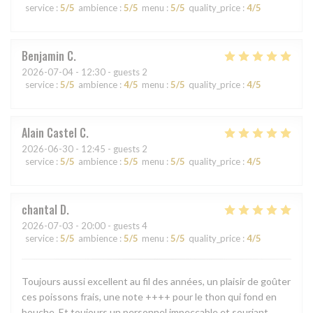
service
:
5
/5
ambience
:
5
/5
menu
:
5
/5
quality_price
:
4
/5
Benjamin
C
2026-07-04
- 12:30 - guests 2
service
:
5
/5
ambience
:
4
/5
menu
:
5
/5
quality_price
:
4
/5
Alain Castel
C
2026-06-30
- 12:45 - guests 2
service
:
5
/5
ambience
:
5
/5
menu
:
5
/5
quality_price
:
4
/5
chantal
D
2026-07-03
- 20:00 - guests 4
service
:
5
/5
ambience
:
5
/5
menu
:
5
/5
quality_price
:
4
/5
Toujours aussi excellent au fil des années, un plaisir de goûter
ces poissons frais, une note ++++ pour le thon qui fond en
bouche. Et toujours un personnel impeccable et souriant.