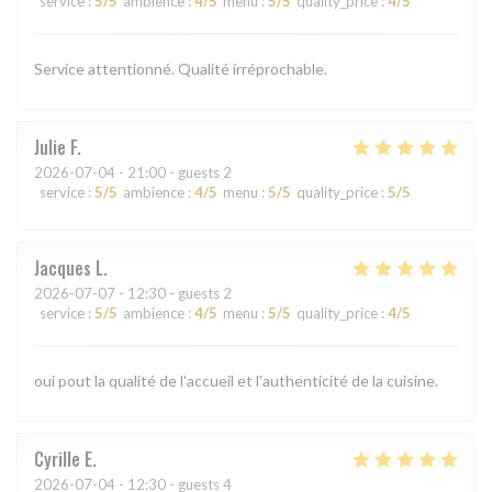
service
:
5
/5
ambience
:
4
/5
menu
:
5
/5
quality_price
:
4
/5
Service attentionné. Qualité irréprochable.
Julie
F
2026-07-04
- 21:00 - guests 2
service
:
5
/5
ambience
:
4
/5
menu
:
5
/5
quality_price
:
5
/5
Jacques
L
2026-07-07
- 12:30 - guests 2
service
:
5
/5
ambience
:
4
/5
menu
:
5
/5
quality_price
:
4
/5
oui pout la qualité de l'accueil et l'authenticité de la cuisine.
Cyrille
E
2026-07-04
- 12:30 - guests 4