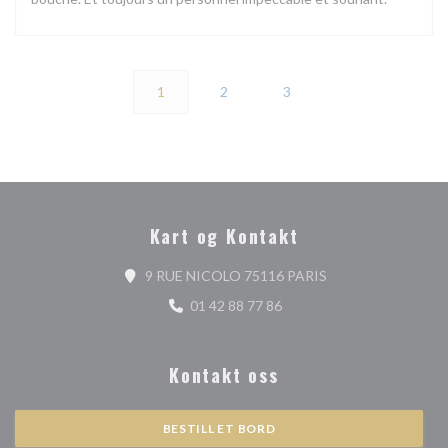
1
2
3
Kart og Kontakt
((åpner i et nytt vin
9 RUE NICOLO 75116 PARIS
01 42 88 77 86
Kontakt oss
BESTILL ET BORD