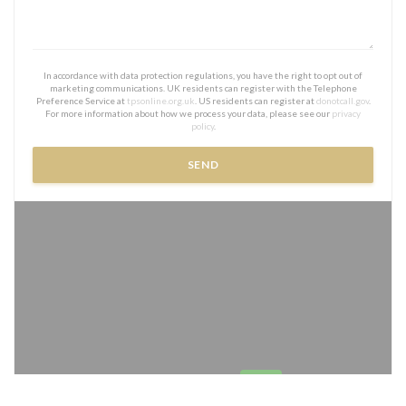
In accordance with data protection regulations, you have the right to opt out of
marketing communications. UK residents can register with the Telephone
Preference Service at
tpsonline.org.uk
. US residents can register at
donotcall.gov
.
For more information about how we process your data, please see our
privacy
policy
.
Waze Map er skrudd av.
Tillat