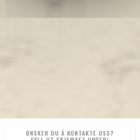
ØNSKER DU Å KONTAKTE OSS?
FYLL UT SKJEMAET UNDER!