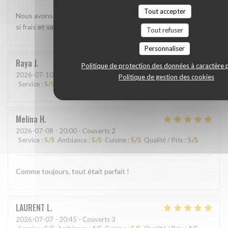
Tout accepter
Nous avons beaucoup aimé le shashimi Akasaka. Les poissons
si frais et variés étaient absolument délicieux
Tout refuser
Personnaliser
Raya
J
Politique de protection des données à caractère 
2026-07-10
- 13:45 - Couverts 2
Politique de gestion des cookies
Service
:
5
/5
Ambiance
:
5
/5
Cuisine
:
5
/5
Qualité / Prix
:
5
/5
Melina
H
2026-07-08
- 20:00 - Couverts 2
Service
:
5
/5
Ambiance
:
5
/5
Cuisine
:
5
/5
Qualité / Prix
:
5
/5
Comme toujours, tout était parfait !
LAURENT
L
2026-07-07
- 20:45 - Couverts 3