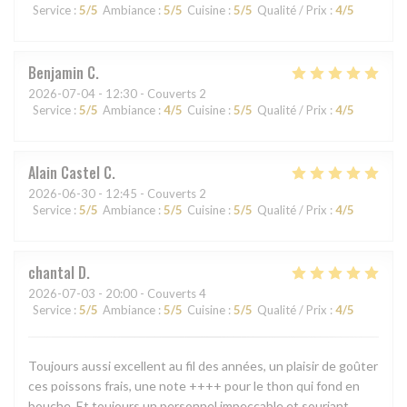
Service
:
5
/5
Ambiance
:
5
/5
Cuisine
:
5
/5
Qualité / Prix
:
4
/5
Benjamin
C
2026-07-04
- 12:30 - Couverts 2
Service
:
5
/5
Ambiance
:
4
/5
Cuisine
:
5
/5
Qualité / Prix
:
4
/5
Alain Castel
C
2026-06-30
- 12:45 - Couverts 2
Service
:
5
/5
Ambiance
:
5
/5
Cuisine
:
5
/5
Qualité / Prix
:
4
/5
chantal
D
2026-07-03
- 20:00 - Couverts 4
Service
:
5
/5
Ambiance
:
5
/5
Cuisine
:
5
/5
Qualité / Prix
:
4
/5
Toujours aussi excellent au fil des années, un plaisir de goûter
ces poissons frais, une note ++++ pour le thon qui fond en
bouche. Et toujours un personnel impeccable et souriant.