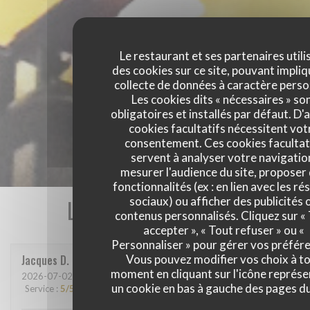
Le restaurant et ses partenaires utili
des cookies sur ce site, pouvant impliq
collecte de données à caractère perso
Les cookies dits « nécessaires » so
obligatoires et installés par défaut. D'
cookies facultatifs nécessitent vot
consentement. Ces cookies facultat
servent à analyser votre navigatio
mesurer l'audience du site, proposer
fonctionnalités (ex : en lien avec les r
Les avis de nos clients
sociaux) ou afficher des publicités 
contenus personnalisés. Cliquez sur «
accepter », « Tout refuser » ou «
Personnaliser » pour gérer vos préfér
Jacques
D
Vous pouvez modifier vos choix à t
moment en cliquant sur l'icône représ
2026-07-02
- 19:00 - Couverts 2
un cookie en bas à gauche des pages du
Service
:
5
/5
Ambiance
:
4
/5
Cuisine
:
5
/5
Qualité / Prix
:
5
/5