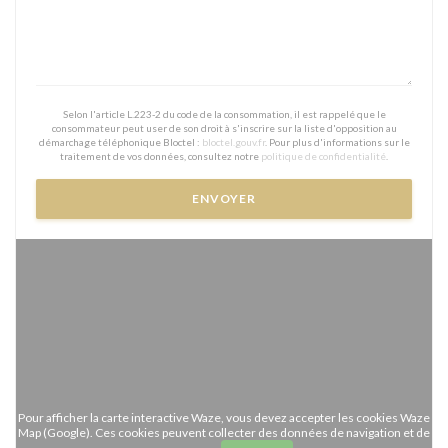
Selon l'article L.223-2 du code de la consommation, il est rappelé que le
consommateur peut user de son droit à s'inscrire sur la liste d'opposition au
démarchage téléphonique Bloctel :
bloctel.gouv.fr
. Pour plus d'informations sur le
traitement de vos données, consultez notre
politique de confidentialité
.
Pour afficher la carte interactive Waze, vous devez accepter les cookies Waze
Map (Google). Ces cookies peuvent collecter des données de navigation et de