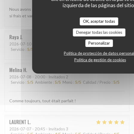
izquierda de las páginas del sitio
Nous avons beaucoup aimé le shashimi Akasaka. Les poissons
si frais et variés étaient absolument délicieux
OK, aceptar todas
Denegar todas las cookies
Raya
J
Personalizar
2026-07-10
- 13:45 - Invitados 2
Servicio
:
5
/5
Ambiente
:
5
/5
Menú
:
5
/5
Calidad / Precio
:
5
/5
Política de protección de datos persona
Política de gestión de cookies
Melina
H
2026-07-08
- 20:00 - Invitados 2
Servicio
:
5
/5
Ambiente
:
5
/5
Menú
:
5
/5
Calidad / Precio
:
5
/5
Comme toujours, tout était parfait !
LAURENT
L
2026-07-07
- 20:45 - Invitados 3