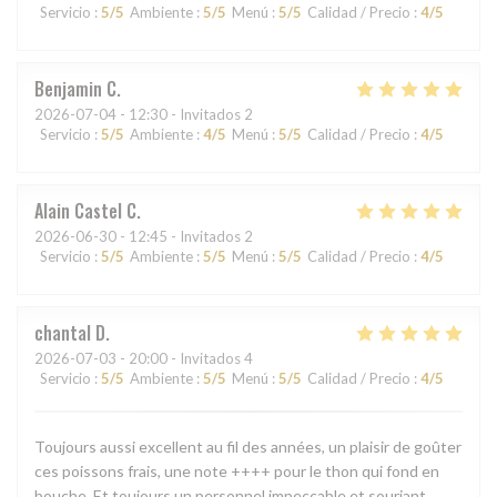
Servicio
:
5
/5
Ambiente
:
5
/5
Menú
:
5
/5
Calidad / Precio
:
4
/5
Benjamin
C
2026-07-04
- 12:30 - Invitados 2
Servicio
:
5
/5
Ambiente
:
4
/5
Menú
:
5
/5
Calidad / Precio
:
4
/5
Alain Castel
C
2026-06-30
- 12:45 - Invitados 2
Servicio
:
5
/5
Ambiente
:
5
/5
Menú
:
5
/5
Calidad / Precio
:
4
/5
chantal
D
2026-07-03
- 20:00 - Invitados 4
Servicio
:
5
/5
Ambiente
:
5
/5
Menú
:
5
/5
Calidad / Precio
:
4
/5
Toujours aussi excellent au fil des années, un plaisir de goûter
ces poissons frais, une note ++++ pour le thon qui fond en
bouche. Et toujours un personnel impeccable et souriant.