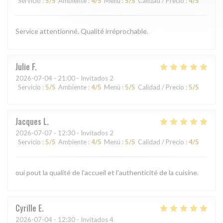
Servicio
:
5
/5
Ambiente
:
4
/5
Menú
:
5
/5
Calidad / Precio
:
4
/5
Service attentionné. Qualité irréprochable.
Julie
F
2026-07-04
- 21:00 - Invitados 2
Servicio
:
5
/5
Ambiente
:
4
/5
Menú
:
5
/5
Calidad / Precio
:
5
/5
Jacques
L
2026-07-07
- 12:30 - Invitados 2
Servicio
:
5
/5
Ambiente
:
4
/5
Menú
:
5
/5
Calidad / Precio
:
4
/5
oui pout la qualité de l'accueil et l'authenticité de la cuisine.
Cyrille
E
2026-07-04
- 12:30 - Invitados 4