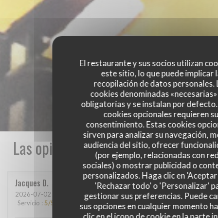
El restaurante y sus socios utilizan co
este sitio, lo que puede implicar 
recopilación de datos personales. 
cookies denominadas «necesarias»
obligatorias y se instalan por defecto
cookies opcionales requieren s
consentimiento. Estas cookies opcio
sirven para analizar su navegación, me
Las opiniones de nuestros clientes
audiencia del sitio, ofrecer funcional
(por ejemplo, relacionadas con re
sociales) o mostrar publicidad o cont
personalizados. Haga clic en 'Aceptar 
Jacques
D
'Rechazar todo' o 'Personalizar' p
2026-07-02
- 19:00 - Invitados 2
gestionar sus preferencias. Puede c
Servicio
:
5
/5
Ambiente
:
4
/5
Menú
:
5
/5
Calidad / Precio
:
5
/5
sus opciones en cualquier momento h
clic en el icono de cookie en la parte i